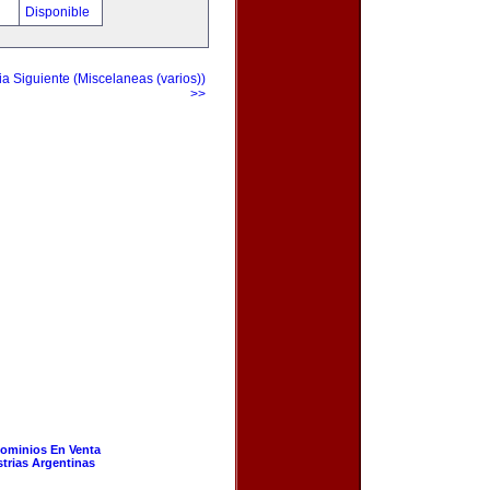
!
Disponible
a Siguiente (Miscelaneas (varios))
>>
ominios En Venta
strias Argentinas