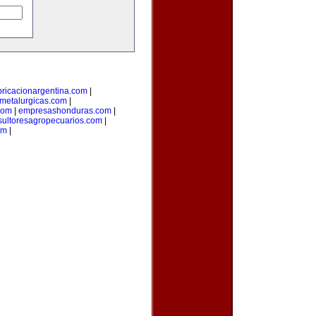
bricacionargentina.com
|
smetalurgicas.com
|
com
|
empresashonduras.com
|
sultoresagropecuarios.com
|
om
|