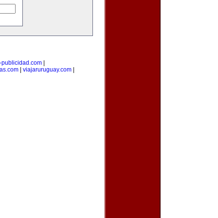
i-publicidad.com
|
ias.com
|
viajaruruguay.com
|