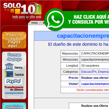
capacitacionempr
El dueño de este dominio lo ha
Mayusculas:
CAPACITACIONEM
Minusculas:
capacitacionempres
Longitud:
20 caracteres
Categorias:
EducaciÃ³n
,
Empresa
Precio:
Realizar una oferta!
Visitar!
capacitacionempre
Serán consideradas ofer
Realizar una Oferta