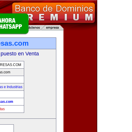
esas.com
 puesto en Venta
PRESAS.COM
as.com
s e Industrias
sas.com
tas