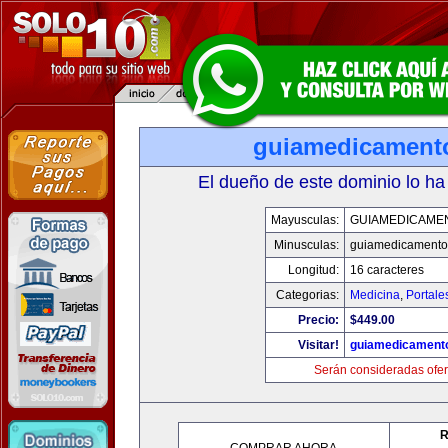
guiamedicament
El dueño de este dominio lo ha
Mayusculas:
GUIAMEDICAME
Minusculas:
guiamedicamento
Longitud:
16 caracteres
Categorias:
Medicina
,
Portale
Precio:
$449.00
Visitar!
guiamedicament
Serán consideradas ofer
R