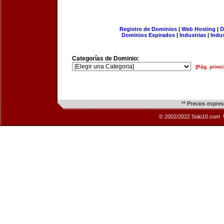
Registro de Dominios
|
Web Hosting
|
D
Dominios Expirados
|
Industrias
|
Indu
Categorías de Dominio:
[Pág. princi
** Precios expre
© 2002/2022 Solo10.com