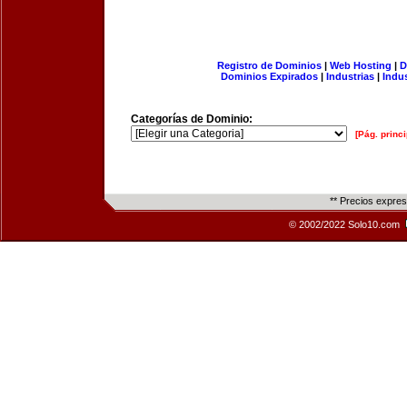
Registro de Dominios
|
Web Hosting
|
D
Dominios Expirados
|
Industrias
|
Indu
Categorías de Dominio:
[Pág. princi
** Precios expre
© 2002/2022 Solo10.com