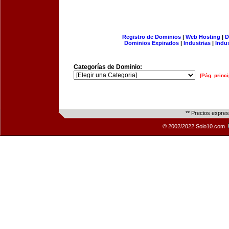
Registro de Dominios
|
Web Hosting
|
D
Dominios Expirados
|
Industrias
|
Indu
Categorías de Dominio:
[Pág. princi
** Precios expre
© 2002/2022 Solo10.com