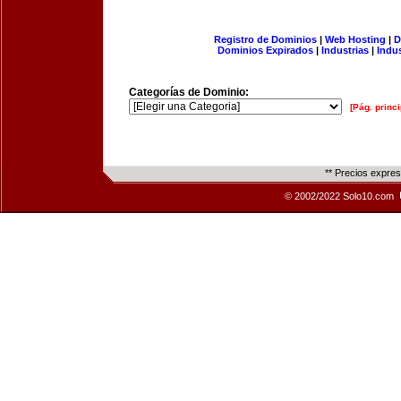
Registro de Dominios
|
Web Hosting
|
D
Dominios Expirados
|
Industrias
|
Indu
Categorías de Dominio:
[Pág. princi
** Precios expre
© 2002/2022 Solo10.com