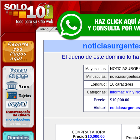
noticiasurgent
El dueño de este dominio lo ha
Mayusculas:
NOTICIASURGE
Minusculas:
noticiasurgentes
Longitud:
16 caracteres
Categorias:
InformaciÃ³n y No
Precio:
$10,000.00
Visitar!
noticiasurgente
R
COMPRAR AHORA
Precio $
10,000.00
Precio 