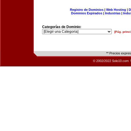
Registro de Dominios
|
Web Hosting
|
D
Dominios Expirados
|
Industrias
|
Indu
Categorías de Dominio:
[Pág. princi
** Precios expre
© 2002/2022 Solo10.com