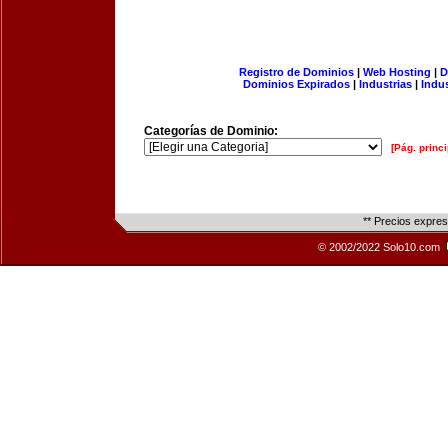
Registro de Dominios
|
Web Hosting
|
D
Dominios Expirados
|
Industrias
|
Indu
Categorías de Dominio:
[Pág. princi
** Precios expre
© 2002/2022 Solo10.com