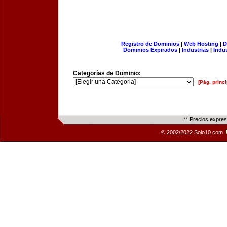
Registro de Dominios
|
Web Hosting
|
D
Dominios Expirados
|
Industrias
|
Indu
Categorías de Dominio:
[Pág. princi
** Precios expre
© 2002/2022 Solo10.com