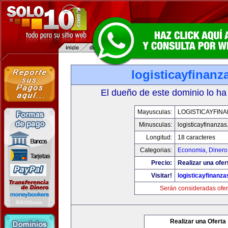
logisticayfinan
El dueño de este dominio lo ha
Mayusculas:
LOGISTICAYFIN
Minusculas:
logisticayfinanza
Longitud:
18 caracteres
Categorias:
Economia, Dinero
Precio:
Realizar una ofer
Visitar!
logisticayfinanz
Serán consideradas ofer
Realizar una Oferta