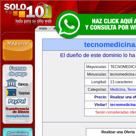
tecnomedicin
El dueño de este dominio lo ha
Mayusculas:
TECNOMEDICI
Minusculas:
tecnomedicina
Longitud:
13 caracteres
Categorias:
Medicina
,
Tecn
Precio:
Realizar una of
Visitar!
tecnomedicin
Serán consideradas ofer
Realizar una Oferta