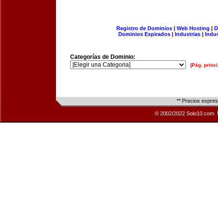
Registro de Dominios
|
Web Hosting
|
D
Dominios Expirados
|
Industrias
|
Indu
Categorías de Dominio:
[Pág. princi
** Precios expre
© 2002/2022 Solo10.com